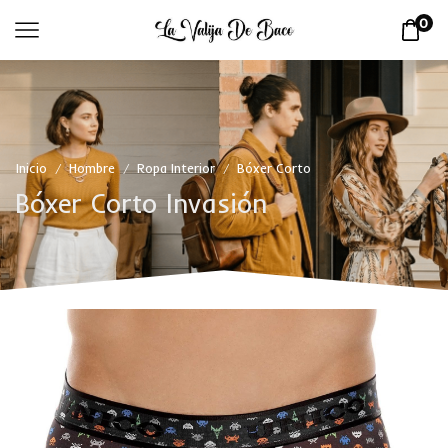
0
Inicio
Hombre
Ropa Interior
Bóxer Corto
/
/
/
Bóxer Corto Invasión