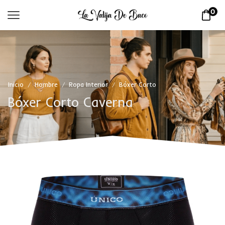
0
Inicio
Hombre
Ropa Interior
Bóxer Corto
/
/
/
Bóxer Corto Caverna