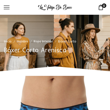
0
Inicio
Hombre
Ropa Interior
Bóxer Corto
/
/
/
Bóxer Corto Arenisca