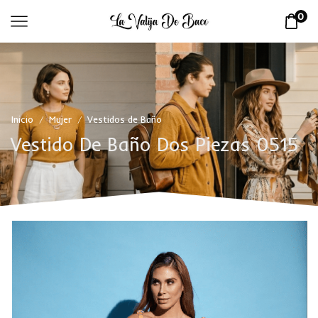
0
Inicio
Mujer
Vestidos de Baño
/
/
Vestido De Baño Dos Piezas 0515