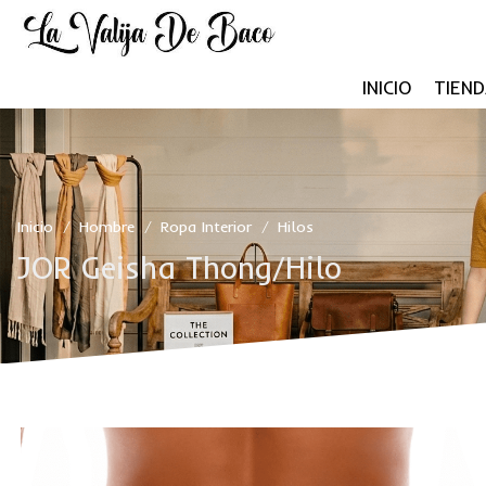
INICIO
TIEND
Inicio
Hombre
Ropa Interior
Hilos
/
/
/
JOR Geisha Thong/Hilo