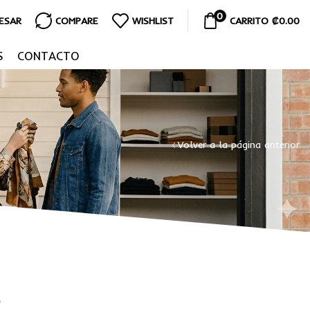
0
RESAR
COMPARE
WISHLIST
CARRITO
₡
0.00
S
CONTACTO
Volver a la página anterior
o