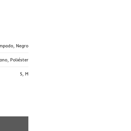
mpado
,
Negro
tano
,
Poliéster
S
,
M