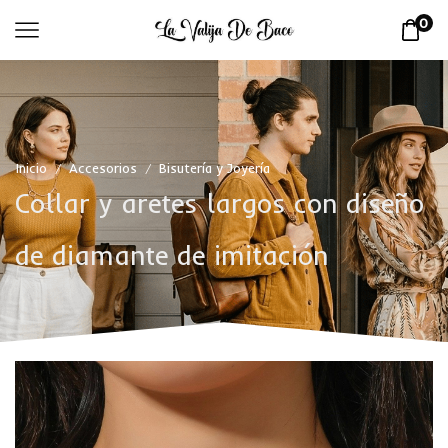
0
Inicio
Accesorios
Bisutería y Joyería
/
/
Collar y aretes largos con diseño
de diamante de imitación