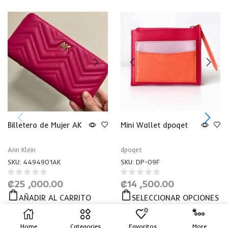
Billetera de Mujer AK
Mini Wallet dpoqet
Ann Klein
dpoqet
SKU:
4494901AK
SKU:
DP-09F
₡
25 ,000.00
₡
14 ,500.00
AÑADIR AL CARRITO
SELECCIONAR OPCIONES
0
Home
Categories
Favoritos
More