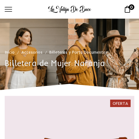
0
Inicio
Accesorios
Billeteras y Porta Documentos
/
/
Billetera de Mujer Naranja
OFERTA