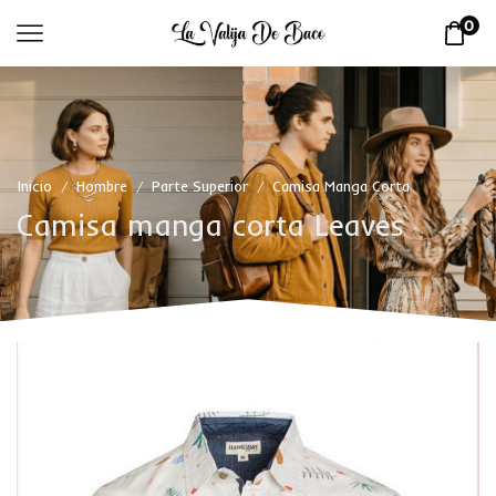
0
Inicio
Hombre
Parte Superior
Camisa Manga Corta
/
/
/
Camisa manga corta Leaves