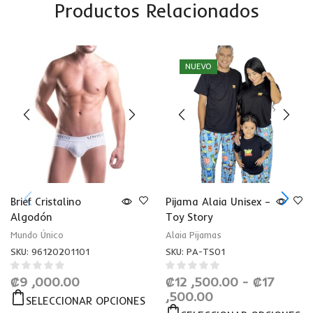
Productos Relacionados
NUEVO
Brief Cristalino
Pijama Alaia Unisex –
Algodón
Toy Story
Mundo Único
Alaia Pijamas
SKU:
96120201101
SKU:
PA-TS01
₡
9 ,000.00
₡
12 ,500.00
-
₡
17
,500.00
SELECCIONAR OPCIONES