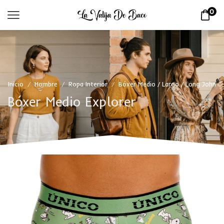
0
Inicio
Hombre
Ropa Interior
Bóxer Medio / Largo / Long John
/
/
/
Bóxer Medio Explorer