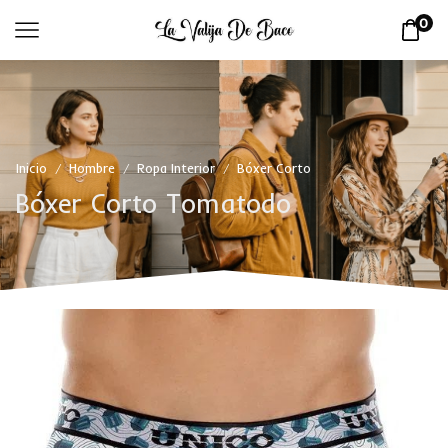
0
Inicio
Hombre
Ropa Interior
Bóxer Corto
/
/
/
Bóxer Corto Tomatodo