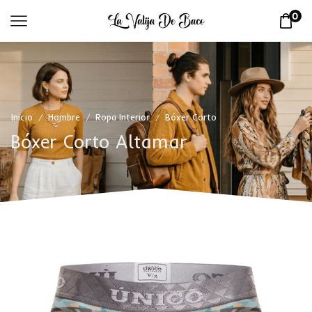
0
Inicio
Hombre
Ropa Interior
Bóxer Corto
/
/
/
Bóxer Corto Altamar