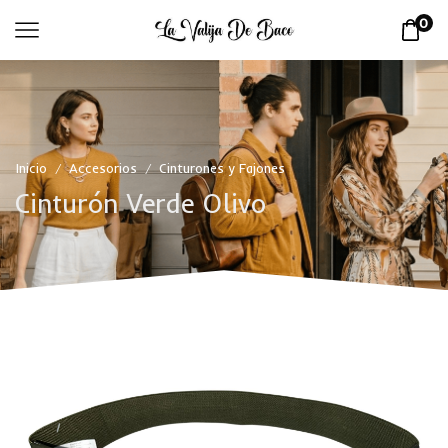
0
Inicio
Accesorios
Cinturones y Fajones
/
/
Cinturón Verde Olivo