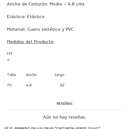
Ancho de Cinturón: Medio – 4.8 cms
Elástico: Elástico
Material: Cuero sintético y PVC
Medidas del Producto
CM
<
Talla
Ancho
Largo
70
4.8
92
RESEÑAS
Aún no hay reseñas.
SÉ EL PRIMERO EN VALORAR “CINTURÓN VERDE OLIVO”