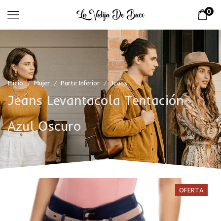
0
Inicio
Mujer
Parte Inferior
Jeans
/
/
/
Jeans Levantacola Tentación
Azul Oscuro
OFERTA