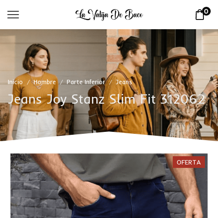
0
Inicio
Hombre
Parte Inferior
Jeans
/
/
/
Jeans Joy Stanz Slim Fit 312062
OFERTA