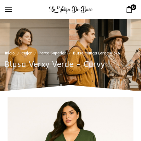
0
Inicio
Mujer
Parte Superior
Blusa Manga Larga y 3/4
/
/
/
Blusa Verxy Verde – Curvy