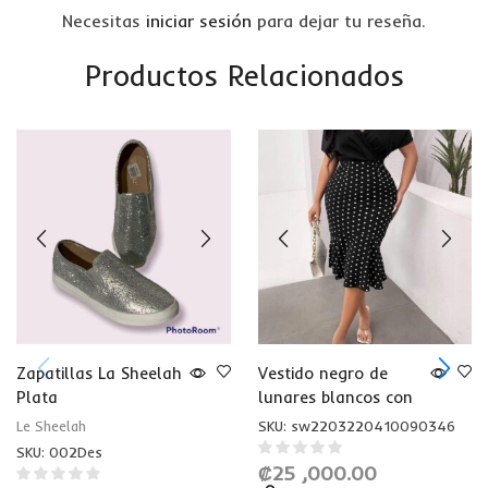
Necesitas
iniciar sesión
para dejar tu reseña.
Productos Relacionados
Zapatillas La Sheelah
Vestido negro de
Plata
lunares blancos con
hombros
Le Sheelah
SKU:
sw2203220410090346
descubiertos, corte
SKU:
002Des
sirena
₡
25 ,000.00