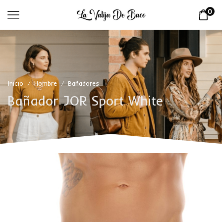
0
Inicio
Hombre
Bañadores
/
/
Bañador JOR Sport White